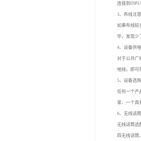
连接到IN
3、布线注
如果布线较
毕，发现少
4、设备供
对于公共广
地线，即可
5、设备选
任何一个产
家、一个具
6、无线话
无线话筒选
四无线话筒