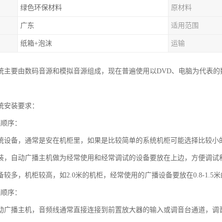
绿色环保材料
原材料
广东
适用范围
纸箱+泡沫
运输
统主要由数码音源和模拟音源组成，现在普遍使用以DVD、电脑为代表
统安装要求：
装顺序：
统设备，通常是安在机柜里，如果是比较简单的系统机柜可能选择比较小的
装，自动广播主机做为经常使用和经常调试的设备要放在上边，方便调试
较多，机柜较高，如2.0米的机柜，经常使用的广播设备要放在0.8-1.
接顺序：
动广播主机，音频线通常直接连接到前置放大器的输入或调音台通道，调