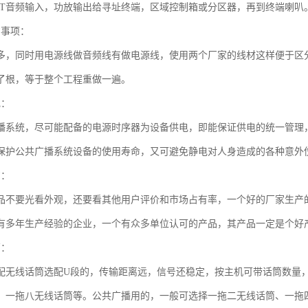
PUT音频输入，功放输出给寻址终端，区域控制箱或分区器，再到终端喇叭
意事项：
多，同时用电源线做音频线有做电源线，使用两个厂家的线材这样便于区
了根，等于整个工程重做一遍。
电：
播系统，尽可能配备的电源时序器为设备供电，即能保证供电的统一管理
保护公共广播系统设备的使用寿命，又可避免静电对人身造成的各种意外
购：
品不要光看外观，还要看其他用户评价和市场占有率，一个好的厂家生产
有多年生产经验的企业，一个有众多单位认可的产品，其产品一定是个好
筒：
配无线话筒选配U段的，传输距离远，信号还稳定，按主机可带话筒数量
、一拖八无线话筒等。公共广播用的，一般可选择一拖二无线话筒、一拖