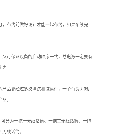
。
分，布线前做好设计才能一起布线，如果布线完
，又可保证设备的启动顺序一致，总电源一定要有
伤害。
的产品都经过多次测试和试运行，一个有资历的厂
产品。
，可分为一拖一无线话筒、一拖二无线话筒、一拖
四无线话筒。