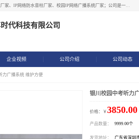
深圳市鼎尊时代科技有限公司主要从事：IP网络定压广播功放厂家、IP网络防水音柱厂家、校园IP网络广播系统厂家；公司是一家集研发、生产、销售公共广播器材于一体的现代电子科技企业。公司成立多年来，本着“自主研发技术、开拓稳定的产品”的宗旨，集多年的行业经验，引航广播行业的迅猛发展，使产品能够适应时代技术发展的需要。
尊时代科技有限公司
企业视频
公司介绍
公司动态
听力广播系统 维护方便
银川校园中考听力广
3850.00
价格：￥
产品数量：
9999.00个
发货地址：
广东省深圳