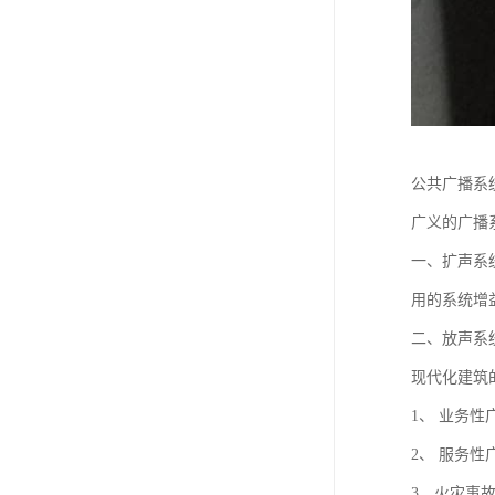
公共广播系
广义的广播
一、扩声系
用的系统增
二、放声系
现代化建筑
1、 业务性
2、 服务性
3、火灾事