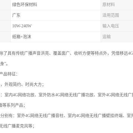
绿色环保材料
原材料
广东
适用范围
10W-240W
输入电压
纸箱+泡沫
运输
柱除了具有传统广播声音洪亮、覆盖面广、收听方便等特点外，凭借移远4
身”。
柱产品特征：
美，外观简约、时尚大方；
类：室内4G网络功放、室外防水4G网络无线广播功放、室外4G网络无线广
箱等系列产品；
型分别有：室外4G网络无线广播音柱、室内4G网络无线广播壁挂终端、室
络无线广播麦克风等；