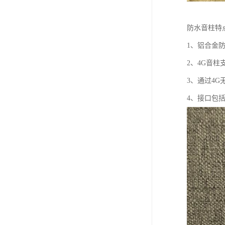
防水音柱特
1、铝合金
2、4G音
3、通过4
4、接口包括