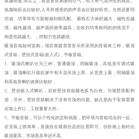
就越明显;简言之，就是更容易激动空气，给人有气流冲击的感觉。
低频响应会比较好,人耳所感受的的声音会比较好听些。当然还要同
功放、功率等等方面都做到相匹配。 吸铁石大体积越大，磁性也越
强。磁性越强，扬声器的效率越高，在收到功率相同的的情况下，
响度也就越大。，控制力也就越强。
吸顶音箱如何选购，现在家庭背景音乐所采用的音箱有三种，吸顶
式音箱，壁挂式音箱(嵌入式)，平板音箱。
1、吸顶式喇叭分为三种，普通吸顶，同轴吸顶，高低音可调式吸
顶，吸顶喇叭只能在家中有天花吊顶上用。从音质上看，同轴吸顶
和高低音喇叭效果比较好，
2、壁挂嵌入式喇叭，目前壁挂音箱颜色多为白色，与墙壁搭配和
谐，另外，壁挂音箱解决了没有吊顶的问题。缺点是由于安装需要
在墙上开口，工程量要大些。
3、平板音箱，可以个性化的定制画面，把环境与音箱结合到一起，
在安装上很简单，直接挂在墙面合适的位置即可。但价格上相对比
吸顶要高，市场普及率还不高。