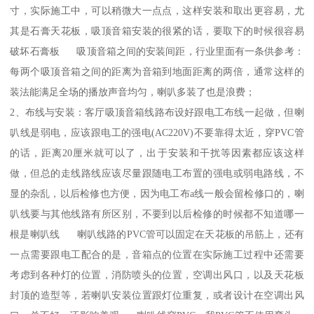
寸，实际施工中，可以稍微大一点点，这样安装和取出更容易，尤
其是石膏天花板，吸顶音箱安装的很紧的话，要取下的时候很容易
破坏石膏板 吸顶音箱之间的安装间距，行业里面有一条供参考：
每两个吸顶音箱之间的距离为音箱到地面距离的两倍，通常这样的
装法能满足全场的播放声音均匀，喇叭多装了也是浪费；
2、布线与安装：客厅吸顶音箱线路布设好跟电工布线一起做，但喇
叭线是弱电，应该跟电工的强电(AC220V)不要靠得太近，穿PVC管
的话，距离20厘米就可以了，出于安装和干扰等因素都应该这样
做，但总的走线路线应该尽量跟随电工布置的强电或弱电路线，不
显的杂乱，以后检修也方便，因为电工布a线一般会留检修口的，喇
叭线要与其他线路有所区别，不要到以后检修的时候都不知道哪一
根是喇叭线 喇叭线路的PVC管可以固定在天花板的吊筋上，还有
一点需要跟电工配合的是，音箱点的位置在实际施工过程中还需要
考虑到各种灯的位置，消防喷头的位置，空调出风口，以及天花板
封顶的造型等，若喇叭安装位置跟灯位重复，或者设计在空调出风