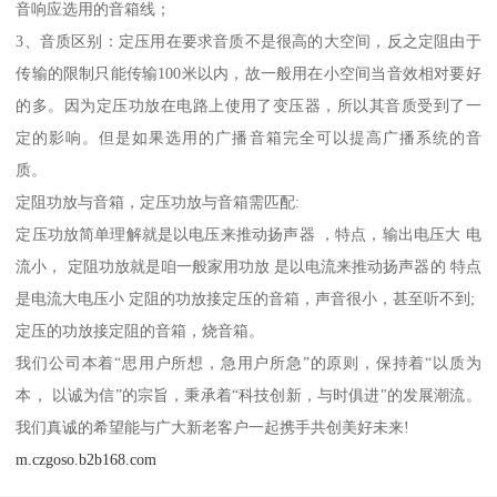
音响应选用的音箱线；
3、音质区别：定压用在要求音质不是很高的大空间，反之定阻由于
传输的限制只能传输100米以内，故一般用在小空间当音效相对要好
的多。因为定压功放在电路上使用了变压器，所以其音质受到了一
定的影响。但是如果选用的广播音箱完全可以提高广播系统的音
质。
定阻功放与音箱，定压功放与音箱需匹配:
定压功放简单理解就是以电压来推动扬声器 ，特点，输出电压大 电
流小， 定阻功放就是咱一般家用功放 是以电流来推动扬声器的 特点
是电流大电压小 定阻的功放接定压的音箱，声音很小，甚至听不到;
定压的功放接定阻的音箱，烧音箱。
我们公司本着“思用户所想，急用户所急”的原则，保持着“以质为
本， 以诚为信”的宗旨，秉承着“科技创新，与时俱进"的发展潮流。
我们真诚的希望能与广大新老客户一起携手共创美好未来!
m.czgoso.b2b168.com