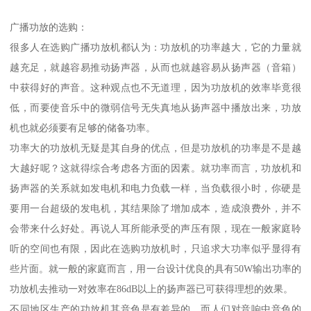
广播功放的选购：
很多人在选购广播功放机都认为：功放机的功率越大，它的力量就
越充足，就越容易推动扬声器，从而也就越容易从扬声器（音箱）
中获得好的声音。这种观点也不无道理，因为功放机的效率毕竟很
低，而要使音乐中的微弱信号无失真地从扬声器中播放出来，功放
机也就必须要有足够的储备功率。
功率大的功放机无疑是其自身的优点，但是功放机的功率是不是越
大越好呢？这就得综合考虑各方面的因素。就功率而言，功放机和
扬声器的关系就如发电机和电力负载一样，当负载很小时，你硬是
要用一台超级的发电机，其结果除了增加成本，造成浪费外，并不
会带来什么好处。再说人耳所能承受的声压有限，现在一般家庭聆
听的空间也有限，因此在选购功放机时，只追求大功率似乎显得有
些片面。就一般的家庭而言，用一台设计优良的具有50W输出功率的
功放机去推动一对效率在86dB以上的扬声器已可获得理想的效果。
不同地区生产的功放机其音色是有差异的。而人们对音响中音色的